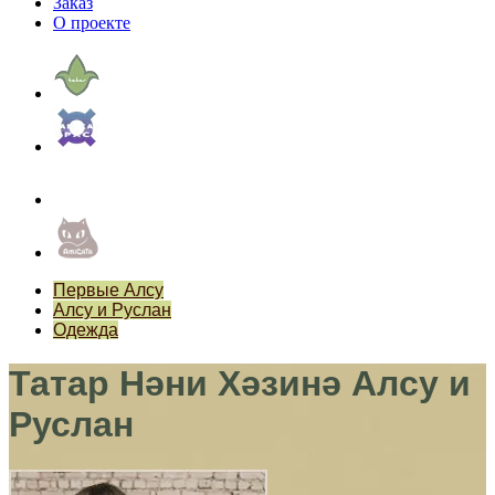
Заказ
О проекте
Первые Алсу
Алсу и Руслан
Одежда
Татар Нәни Хәзинә Алсу и
Руслан