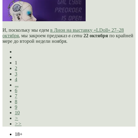
И, поскольку мы едем
в Лион на выставку «LDoll» 27–28
октября
, мы закроем предзаказ
в сети
22 октября
по крайней
мере до второй недели ноября.
1
2
3
4
...
6
7
8
9
10
>
>>
18+