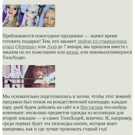
Приближаются новогодние праздники — значит время
готовить подарки! Тем, кто закажет
любую из гуманоидных
кукол
(
Девчонку
или
Ауа
) до 7 января, мы пришлем вместе с
заказом по их пожеланию или
визор
, или нововылупившуюся
ТихоХодю:
Мы основательно подготовились и хотим, чтобы этот зимний
предзаказ был похож на рождественский календарь: каждые
пару дней будем добалять на сайт и в
Инстаграм
что-нибудь
новенькое: несколько предметов одежды из коллекции для
второй локации — и самих ТихоХодей, конечно. И, например,
среди первых будет эта тихоходка-хиппи, которая знает
наверняка, как и где лучше провожать старый год!