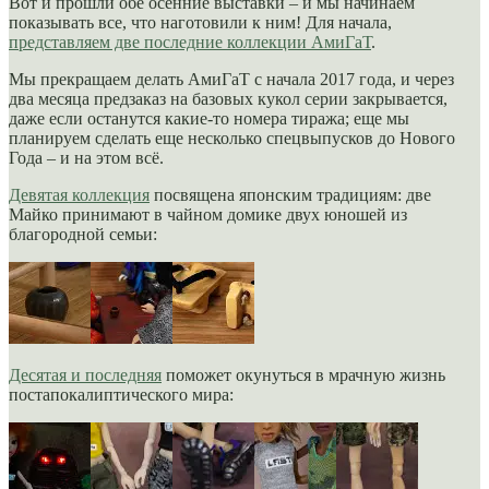
Вот и прошли обе осенние выставки – и мы начинаем
показывать все, что наготовили к ним! Для начала,
представляем две последние коллекции АмиГаТ
.
Мы прекращаем делать АмиГаТ с начала 2017 года, и через
два месяца предзаказ на базовых кукол серии закрывается,
даже если останутся какие-то номера тиража; еще мы
планируем сделать еще несколько спецвыпусков до Нового
Года – и на этом всё.
Девятая коллекция
посвящена японским традициям: две
Майко принимают в чайном домике двух юношей из
благородной семьи:
Десятая и последняя
поможет окунуться в мрачную жизнь
постапокалиптического мира: