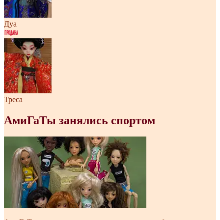
Дуа
Треса
АмиГаТы занялись спортом