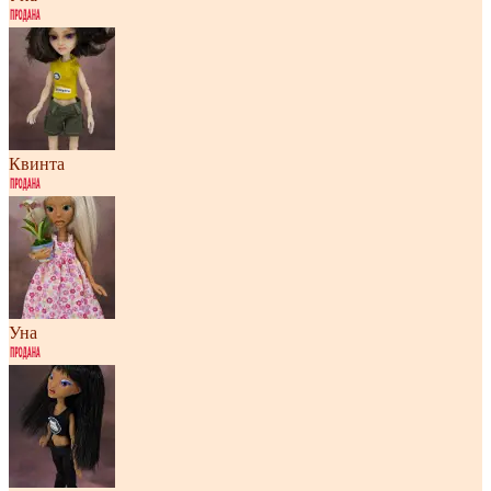
Квинта
Уна