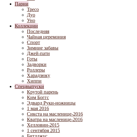
Парни
Тресо
Дуо
Уно
Коллекции
Последняя
Чайная церемония
Спорт
Зимние забавы
Джей-пати
Готы
Задворки
Роллеры
Харадзюку
Хиппи
Спецвыпуски
Крутой парень
Ким Боггс
Эдвард Руки-ножницы
1 мая 2016
Сикста на масленице-2016
Кватра на масленице-2016
Хелловин-2015
1 сентября 2015
Битлджус