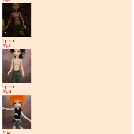
Тресо
Тресо
Уна