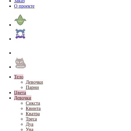
Заказ
О проекте
Тело
Девочки
Парни
Цвета
Девочки
Сикста
Квинта
Кватра
Треса
Дуа
Уна