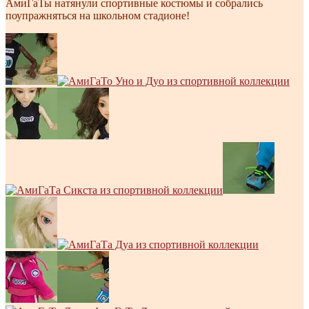
АмиГаТы натянули спортивные костюмы и собрались
поупражняться на школьном стадионе!