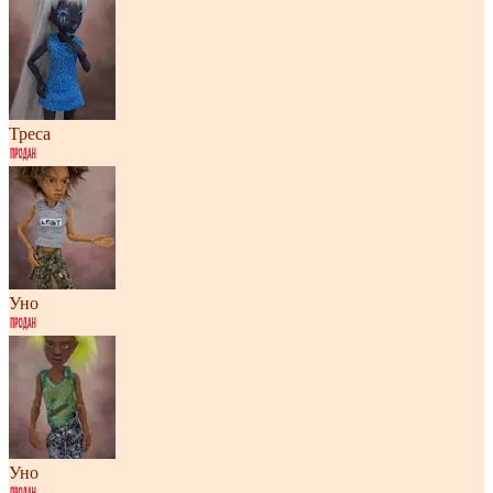
Треса
Уно
Уно