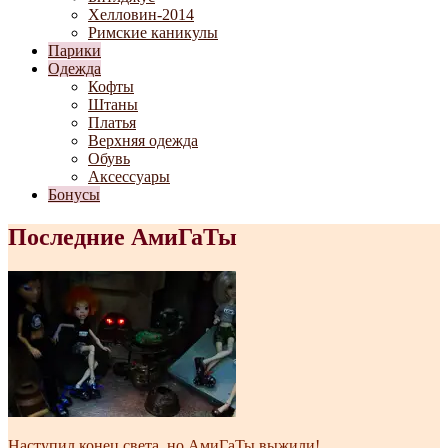
Хелловин-2014
Римские каникулы
Парики
Одежда
Кофты
Штаны
Платья
Верхняя одежда
Обувь
Аксессуары
Бонусы
Последние АмиГаТы
Наступил конец света, но АмиГаТы выжили!