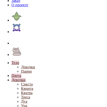
Заказ
О проекте
Тело
Девочки
Парни
Цвета
Девочки
Сикста
Квинта
Кватра
Треса
Дуа
Уна