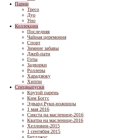
Парни
Тресо
Дуо
Уно
Коллекции
Последняя
Чайная церемония
Спорт
Зимние забавы
Джей-пати
Готы
Задворки
Роллеры
Харадзюку
Хиппи
Спецвыпуски
Крутой парень
Ким Боггс
Эдвард Руки-ножницы
1 мая 2016
Сикста на масленице-2016
Кватра на масленице-2016
Хелловин-2015
1 сентября 2015
Битлджус