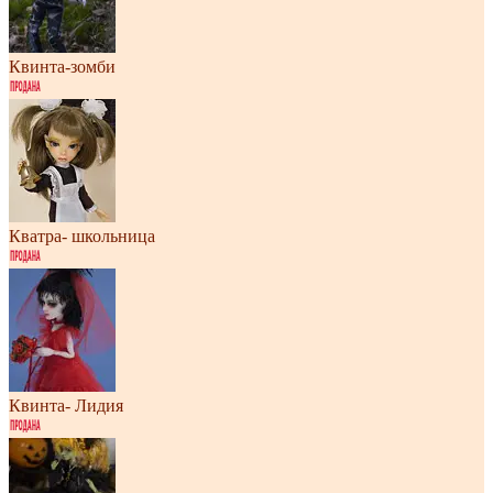
Квинта-зомби
Кватра- школьница
Квинта- Лидия