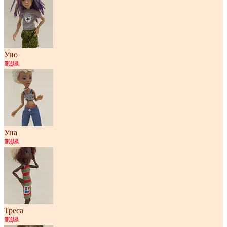
Уно
Уна
Треса