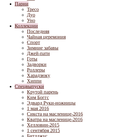
Парни
Тресо
Дуо
Уно
Коллекции
Последняя
Чайная церемония
Спорт
Зимние забавы
Джей-пати
Готы
Задворки
Роллеры
Харадзюку
Хиппи
Спецвыпуски
Крутой парень
Ким Боггс
Эдвард Руки-ножницы
1 мая 2016
Сикста на масленице-2016
Кватра на масленице-2016
Хелловин-2015
1 сентября 2015
Битлджус