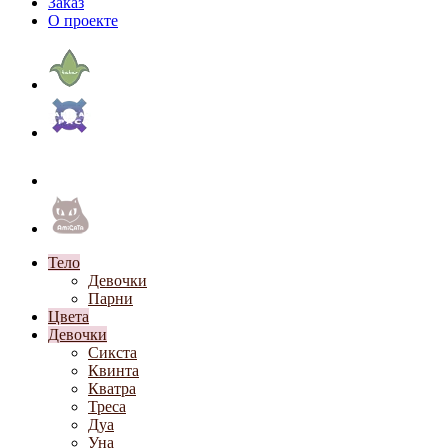
Заказ
О проекте
Тело
Девочки
Парни
Цвета
Девочки
Сикста
Квинта
Кватра
Треса
Дуа
Уна