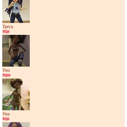
Треса
Уно
Уна