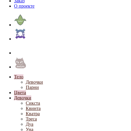
Заказ
О проекте
Тело
Девочки
Парни
Цвета
Девочки
Сикста
Квинта
Кватра
Треса
Дуа
Уна