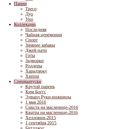
Парни
Тресо
Дуо
Уно
Коллекции
Последняя
Чайная церемония
Спорт
Зимние забавы
Джей-пати
Готы
Задворки
Роллеры
Харадзюку
Хиппи
Спецвыпуски
Крутой парень
Ким Боггс
Эдвард Руки-ножницы
1 мая 2016
Сикста на масленице-2016
Кватра на масленице-2016
Хелловин-2015
1 сентября 2015
Битлджус