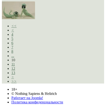
<<
<
4
5
6
7
8
...
10
11
12
13
>
>>
18+
© Nothing Sapiens & Helirich
Работает на Joomla!
Политика конфиденциальности