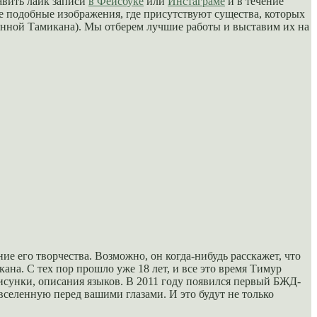
авить лайк записи
в Фейсбуке
или
Инстаграме
и в течение
се подобные изображения, где присутствуют существа, которых
ленной Тамикана). Мы отберем лучшие работы и выставим их на
е его творчества. Возможно, он когда-нибудь расскажет, что
ана. С тех пор прошло уже 18 лет, и все это время Тимур
исунки, описания языков. В 2011 году появился первый БЖД-
селенную перед вашими глазами. И это будут не только