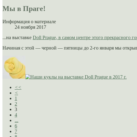
Мы в Праге!
Информация о материале
24 ноября 2017
...на выставке
Doll Prague, в самом центре этого прекрасного г
Начиная с этой — черной — пятницы до 2-го января мы открывае
<<
<
1
2
3
4
...
6
7
8