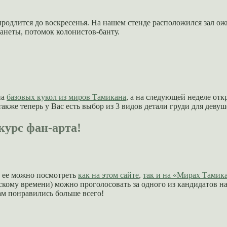
продлится до воскресенья. На нашем стенде расположился зал о
неты, потомок колонистов-банту.
на
базовых кукол из миров Тамикана
, а на следующей неделе от
 также теперь у Вас есть выбор из 3 видов детали груди для дев
курс фан-арта!
, ее можно посмотреть
как на этом сайте
,
так и на «Мирах Тамик
вскому времени) можно проголосовать за одного из кандидатов н
ам понравились больше всего!