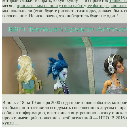
который сможет выбрать, какую куклу — из проектов
Tamikan 
месяца
прислать нам на почту свою работу, ее фотографию или
мы показывали (если будете рисовать тихоходку, должен быть 
голосование. Не исключено, что победитель будет не один!
В ночь с 18 на 19 января 2000 года произошло событие, котор
это было, оно заставило его думать совершенно в другом напр
собирал информацию, выстраивал внутреннюю логику и искал с
проект, имеющий тношение к этой вселенной — ИНО. В 2016 год
куклы…