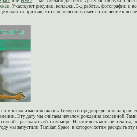
Space
или
ИНО
— мы сделаем для него. Для участия нужно пост
 скан
. Участвуют рисунки, коллажи, 3-д работы, фотографии и в
ещё какой-то признак, что ваш персонаж имеет отношение к все
ое во многом изменило жизнь Тимура и предопределило направлени
авлении. Эту дату мы считаем началом рождения вселенной Тамик
пособы рассказать об этом мире. Накопилось многое: тексты, р
у мы запустили Tamikan Space, в котором хотим раскрыть эту в