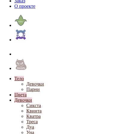
Заказ
О проекте
Тело
Девочки
Парни
Цвета
Девочки
Сикста
Квинта
Кватра
Треса
Дуа
Уна