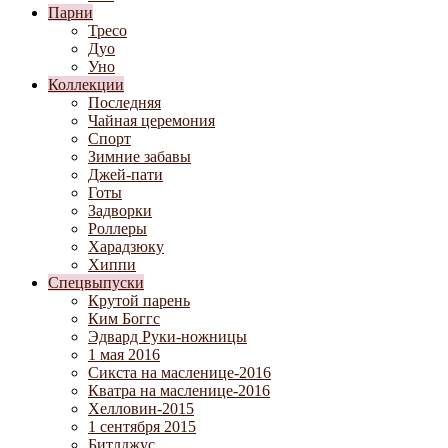
Парни
Тресо
Дуо
Уно
Коллекции
Последняя
Чайная церемония
Спорт
Зимние забавы
Джей-пати
Готы
Задворки
Роллеры
Харадзюку
Хиппи
Спецвыпуски
Крутой парень
Ким Боггс
Эдвард Руки-ножницы
1 мая 2016
Сикста на масленице-2016
Кватра на масленице-2016
Хелловин-2015
1 сентября 2015
Битлджус